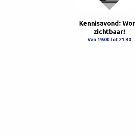
Kennisavond: Wo
zichtbaar!
Van 19:00 tot 21:30
Een praktische avond met co
acties waarmee je direct aan 
kunt.
Meer info