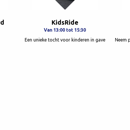
rd
KidsRide
Van 13:00 tot 15:30
Een unieke tocht voor kinderen in gave
Neem pl
sportwagens door onze mooie regio.
de schu
ncrete
de slag
Meer info