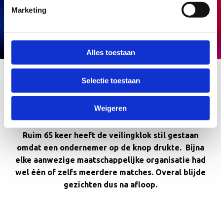
Marketing
Alles toestaan
Selectie toestaan
De Veiling – Matchen bij Afslag
Weigeren
Ruim 65 keer heeft de veilingklok stil gestaan
omdat een ondernemer op de knop drukte. Bijna
elke aanwezige maatschappelijke organisatie had
wel één of zelfs meerdere matches. Overal blijde
gezichten dus na afloop.