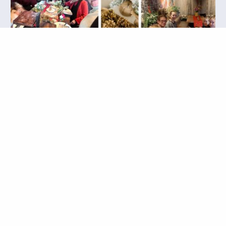
Nieuws
29 december 2025
Kerstlunch brengt warmte en
verbinding
Lees verder