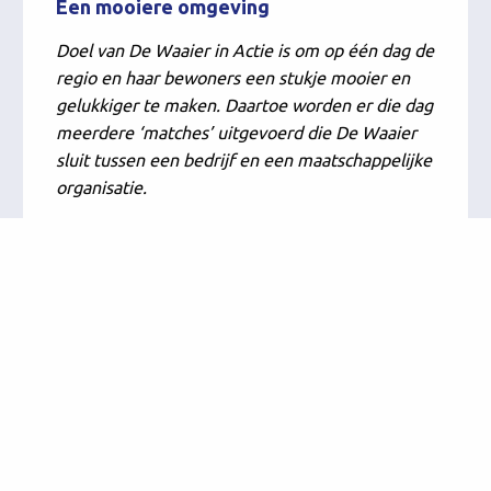
Een mooiere omgeving
Doel van De Waaier in Actie is om op één dag de
regio en haar bewoners een stukje mooier en
gelukkiger te maken. Daartoe worden er die dag
meerdere ‘matches’ uitgevoerd die De Waaier
sluit tussen een bedrijf en een maatschappelijke
organisatie.
De vrijwilligers gaan zowel met eigen collega’s
als met samengestelde teams van andere
bedrijven aan de slag. Bart van Koppen: “Ik hoop
dat elke ondernemer het zichzelf gunt om even
los te komen van het beeldscherm en te zien
waar het écht om gaat in het leven.”