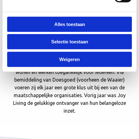
Alles toestaan
Grote klusdag BAM Wonen bij Joy
Living
Selectie toestaan
BAM Wonen maakt met innovatieve, duurzame en
Weigeren
onderscheidende producten en diensten aangenamer
wonen en werken toegankelijk voor iedereen. Via
bemiddeling van Doesgoed (voorheen de Waaier)
voeren zij elk jaar een grote klus uit bij een van de
maatschappelijke organisaties. Vorig jaar was Joy
Living de gelukkige ontvanger van hun belangeloze
inzet.