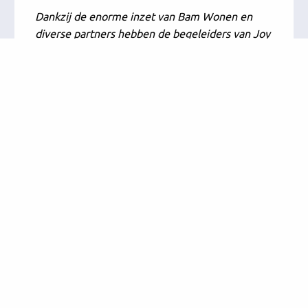
Dankzij de enorme inzet van Bam Wonen en
diverse partners hebben de begeleiders van Joy
Living nu een aangename plek om te werken en
te overnachten.
Meer verhalen