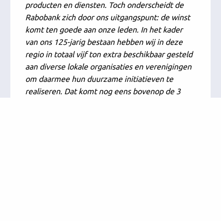
producten en diensten. Toch onderscheidt de
Rabobank zich door ons uitgangspunt: de winst
komt ten goede aan onze leden. In het kader
van ons 125-jarig bestaan hebben wij in deze
regio in totaal vijf ton extra beschikbaar gesteld
aan diverse lokale organisaties en verenigingen
om daarmee hun duurzame initiatieven te
realiseren. Dat komt nog eens bovenop de 3
miljoen aan coöperatief dividend voor de regio
Noord-Holland Noord. Dat doet geen andere
bank ons na.”
Betrokken bank
“We zijn onderdeel van de maatschappij. Die
staat vandaag de dag voor grote uitdagingen,
denk maar aan de energietransitie, de
problematiek van de voedselketen en de