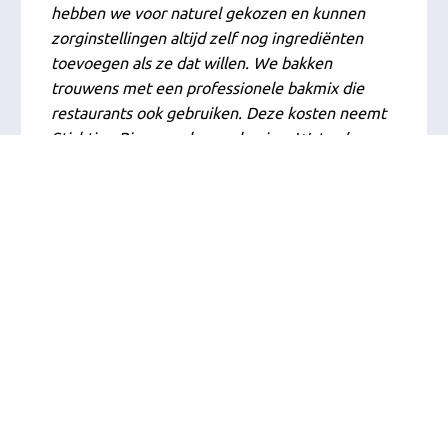
hebben we voor naturel gekozen en kunnen
zorginstellingen altijd zelf nog ingrediënten
toevoegen als ze dat willen. We bakken
trouwens met een professionele bakmix die
restaurants ook gebruiken. Deze kosten neemt
Stichting Pius voor haar rekening. Wat zo’n
pannenkoekdag oplevert? Zó veel stralende
gezichten. Je wil niet weten hoe blij we mensen
met onze actie maken. Sommigen staan ons
gewoon voor het raam op te wachten. Dat is een
geweldig gezicht en daar doen we het allemaal
voor!”, aldus Ralph.