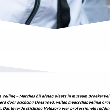
Veiling – Matches bij afslag plaats in museum BroekerVeil
rd door stichting Doesgoed, veilen maatschappelijke orga
. Dat leverde stichting Veldzorg vier professionele reddi