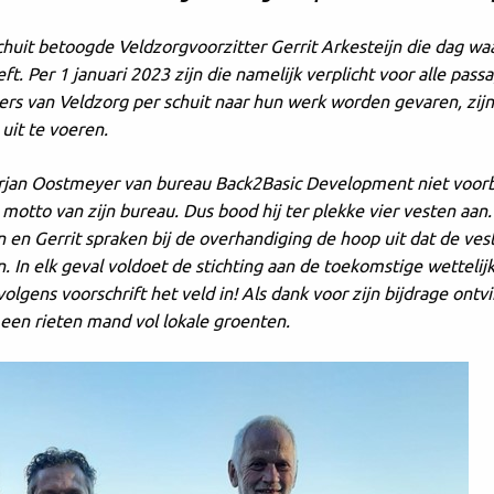
chuit betoogde Veldzorgvoorzitter Gerrit Arkesteijn die dag wa
t. Per 1 januari 2023 zijn die namelijk verplicht voor alle pass
gers van Veldzorg per schuit naar hun werk worden gevaren, zij
uit te voeren.
rjan Oostmeyer van bureau Back2Basic Development niet voorbi
 motto van zijn bureau. Dus bood hij ter plekke vier vesten aan.
n en Gerrit spraken bij de overhandiging de hoop uit dat de ve
n. In elk geval voldoet de stichting aan de toekomstige wetteli
 volgens voorschrift het veld in! Als dank voor zijn bijdrage ontv
 een rieten mand vol lokale groenten.