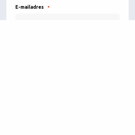
E-mailadres
*
Telefoonnummer
*
Op welke vraag op onze website reageer je
hier?
*
Aanvullende vragen of opmerkingen