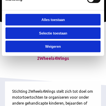
Alles toestaan
Selectie toestaan
Stalling voor een trike
Weigeren
2Wheels4Wings
Stichting 2Wheels4Wings stelt zich tot doel om
motortoertochten te organiseren voor onder
andere gehandicapte kinderen, bejaarden of