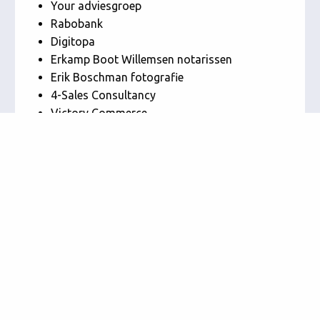
Your adviesgroep
Rabobank
Digitopa
Erkamp Boot Willemsen notarissen
Erik Boschman fotografie
4-Sales Consultancy
Victory Commerce
NVA-huis Noord-Holland Noord
Dagelijks leven Huygenwaerthuis
Heilooër Harmonieorkest Caecilia
Exodus
Mooi Leven Huis Alkmaar
Stichting Villa Artquake
Stichting Het Bos der Omarming
Esdege-Reigersdaal / De Stroming
Stichting de Kleine Ark
Kop-Zorg