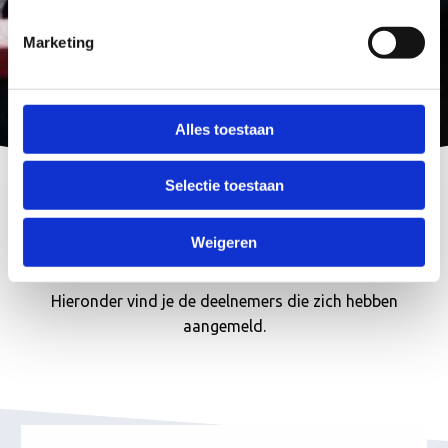
Marketing
Alles toestaan
Selectie toestaan
Weigeren
Deelnemers De Veiling 2024
Hieronder vind je de deelnemers die zich hebben
aangemeld.