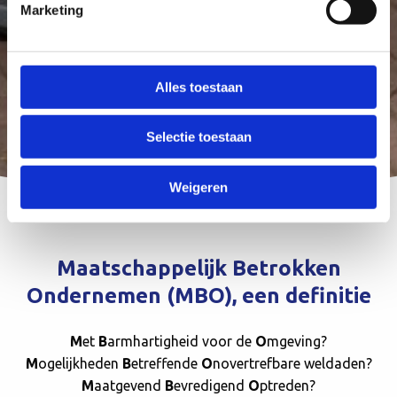
Marketing
Alles toestaan
Selectie toestaan
Weigeren
Maatschappelijk Betrokken
Ondernemen (MBO), een definitie
M
et
B
armhartigheid voor de
O
mgeving?
M
ogelijkheden
B
etreffende
O
novertrefbare weldaden?
M
aatgevend
B
evredigend
O
ptreden?