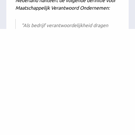
Nederland hanteert de volgende definitie voor
Maatschappelijk Verantwoord Ondernemen:
“Als bedrijf verantwoordelijkheid dragen
voor de maatschappij door in activiteiten
en processen rekening te houden met
klimaatneutraliteit, circulariteit,
inclusiviteit en/of eerlijke ketens.”
In essentie gaat MVO dus om
verantwoordelijkheid nemen over de negatieve
effecten die een bedrijf heeft op mens en
milieu, en hierover verantwoording afleggen
ten opzichte van de samenleving. Het wordt dan
ook wel eens ‘duurzaam ondernemen’
genoemd. Bij MBO gaat het om een vrijwillige
bijdrage van het bedrijf aan de maatschappij
zonder dat hiervoor de voorwaarde geldt dat